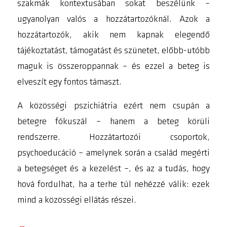
szakmák kontextusában sokat beszélünk –
ugyanolyan valós a hozzátartozóknál. Azok a
hozzátartozók, akik nem kapnak elegendő
tájékoztatást, támogatást és szünetet, előbb-utóbb
maguk is összeroppannak – és ezzel a beteg is
elveszít egy fontos támaszt.
A közösségi pszichiátria ezért nem csupán a
betegre fókuszál – hanem a beteg körüli
rendszerre. Hozzátartozói csoportok,
psychoeducáció – amelynek során a család megérti
a betegséget és a kezelést –, és az a tudás, hogy
hová fordulhat, ha a terhe túl nehézzé válik: ezek
mind a közösségi ellátás részei.