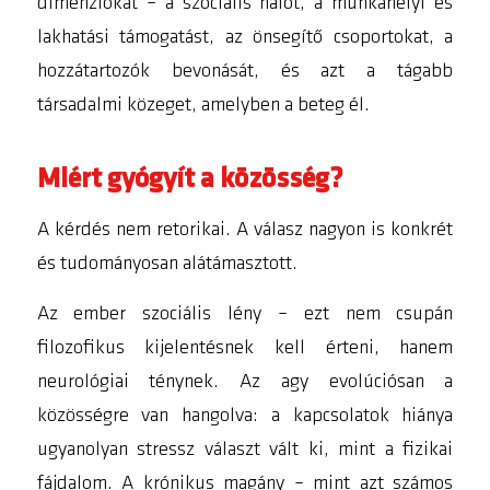
dimenziókat – a szociális hálót, a munkahelyi és
lakhatási támogatást, az önsegítő csoportokat, a
hozzátartozók bevonását, és azt a tágabb
társadalmi közeget, amelyben a beteg él.
Miért gyógyít a közösség?
A kérdés nem retorikai. A válasz nagyon is konkrét
és tudományosan alátámasztott.
Az ember szociális lény – ezt nem csupán
filozofikus kijelentésnek kell érteni, hanem
neurológiai ténynek. Az agy evolúciósan a
közösségre van hangolva: a kapcsolatok hiánya
ugyanolyan stressz választ vált ki, mint a fizikai
fájdalom. A krónikus magány – mint azt számos