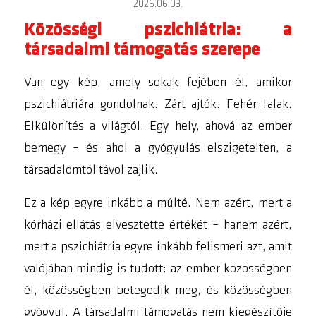
2026.06.03.
Közösségi pszichiátria: a
társadalmi támogatás szerepe
Van egy kép, amely sokak fejében él, amikor
pszichiátriára gondolnak. Zárt ajtók. Fehér falak.
Elkülönítés a világtól. Egy hely, ahová az ember
bemegy – és ahol a gyógyulás elszigetelten, a
társadalomtól távol zajlik.
Ez a kép egyre inkább a múlté. Nem azért, mert a
kórházi ellátás elvesztette értékét – hanem azért,
mert a pszichiátria egyre inkább felismeri azt, amit
valójában mindig is tudott: az ember közösségben
él, közösségben betegedik meg, és közösségben
gyógyul. A társadalmi támogatás nem kiegészítője