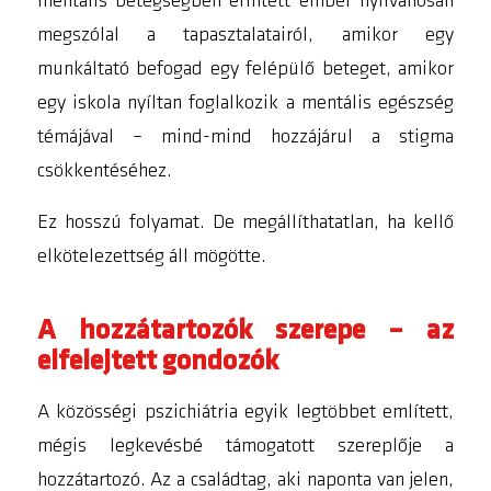
mentális betegségben érintett ember nyilvánosan
megszólal a tapasztalatairól, amikor egy
munkáltató befogad egy felépülő beteget, amikor
egy iskola nyíltan foglalkozik a mentális egészség
témájával – mind-mind hozzájárul a stigma
csökkentéséhez.
Ez hosszú folyamat. De megállíthatatlan, ha kellő
elkötelezettség áll mögötte.
A hozzátartozók szerepe – az
elfelejtett gondozók
A közösségi pszichiátria egyik legtöbbet említett,
mégis legkevésbé támogatott szereplője a
hozzátartozó. Az a családtag, aki naponta van jelen,