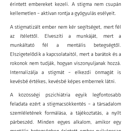
érintett embereket kezeli. A stigma nem csupán
kellemetlen – aktívan rontja a gyógyulás esélyeit.
A stigmatizált ember nem kér segítséget, mert fél
az ítélettől. Elveszíti a munkáját, mert a
munkáltató fél a mentális betegségtől.
Elszigetelődik a kapcsolataitól, mert a barátok és a
rokonok nem tudják, hogyan viszonyuljanak hozzá.
Internalizálja a stigmát – elkezdi önmagát is
kevésbé értékes, kevésbé képes embernek látni.
A közösségi pszichiátria egyik legfontosabb
feladata ezért a stigmacsökkentés – a társadalom
szemléletének formálása, a tájékoztatás, a nyílt
párbeszéd. Minden egyes alkalom, amikor egy