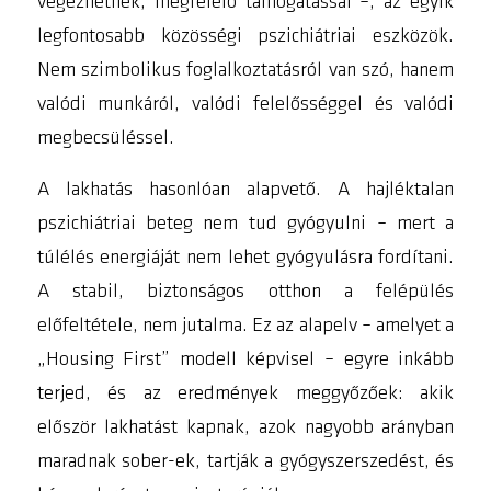
végezhetnek, megfelelő támogatással –, az egyik
legfontosabb közösségi pszichiátriai eszközök.
Nem szimbolikus foglalkoztatásról van szó, hanem
valódi munkáról, valódi felelősséggel és valódi
megbecsüléssel.
A lakhatás hasonlóan alapvető. A hajléktalan
pszichiátriai beteg nem tud gyógyulni – mert a
túlélés energiáját nem lehet gyógyulásra fordítani.
A stabil, biztonságos otthon a felépülés
előfeltétele, nem jutalma. Ez az alapelv – amelyet a
„Housing First” modell képvisel – egyre inkább
terjed, és az eredmények meggyőzőek: akik
először lakhatást kapnak, azok nagyobb arányban
maradnak sober-ek, tartják a gyógyszerszedést, és