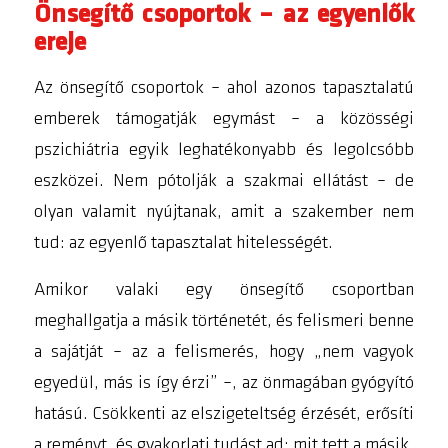
Önsegítő csoportok – az egyenlők
ereje
Az önsegítő csoportok – ahol azonos tapasztalatú
emberek támogatják egymást – a közösségi
pszichiátria egyik leghatékonyabb és legolcsóbb
eszközei. Nem pótolják a szakmai ellátást – de
olyan valamit nyújtanak, amit a szakember nem
tud: az egyenlő tapasztalat hitelességét.
Amikor valaki egy önsegítő csoportban
meghallgatja a másik történetét, és felismeri benne
a sajátját – az a felismerés, hogy „nem vagyok
egyedül, más is így érzi” –, az önmagában gyógyító
hatású. Csökkenti az elszigeteltség érzését, erősíti
a reményt, és gyakorlati tudást ad: mit tett a másik,