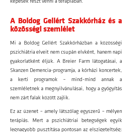
képesek részt venni a terápiában.
A Boldog Gellért Szakkórház és a
közösségi szemlélet
Mi a Boldog Gellért Szakkórházban a közösségi
pszichiátria elveit nem csupán elvként, hanem napi
gyakorlatként éljük. A Breier Farm látogatásai, a
Skanzen Demencia-programja, a kórházi koncertek,
a kerti programok – mind-mind annak a
szemléletnek a megnyilvánulásai, hogy a gyógyítás
nem zárt falak között zajlik.
Ez az üzenet – amely látszólag egyszerű – mélyen
terápiás. Mert a pszichiátriai betegségek egyik
legnagyobb pusztítása pontosan az elszigeteltség: