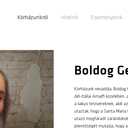
Kórházunkról
Híreink
Eseményeink
Boldog Ge
Kórházunk névadója, Boldog G
dél-itáliai Amalfi közelében,
a laikus testvéreknek, akik 
utaztak, hogy a Santa Maria
utazó megfáradt zarándokokn
jelentőségét mutatja, hogy