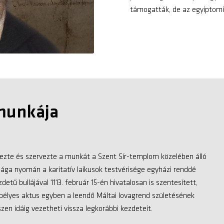
támogatták, de az egyiptomi k
 munkája
égezte és szervezte a munkát a Szent Sír-templom közelében álló
ága nyomán a karitatív laikusok testvérisége egyházi renddé
zdetű bullájával 1113. február 15-én hivatalosan is szentesített,
epélyes aktus egyben a leendő Máltai lovagrend születésének
szen idáig vezetheti vissza legkorábbi kezdeteit.