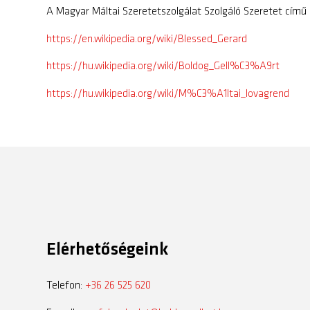
A Magyar Máltai Szeretetszolgálat Szolgáló Szeretet című
https://en.wikipedia.org/wiki/Blessed_Gerard
https://hu.wikipedia.org/wiki/Boldog_Gell%C3%A9rt
https://hu.wikipedia.org/wiki/M%C3%A1ltai_lovagrend
Elérhetőségeink
Telefon:
+36 26 525 620