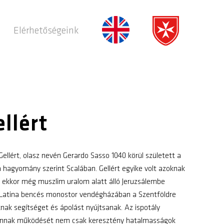
Elérhetőségeink
llért
ellért, olasz nevén Gerardo Sasso 1040 körül született a
 a hagyomány szerint Scalában. Gellért egyike volt azoknak
az ekkor még muszlim uralom alatt álló Jeruzsálembe
 Latina bencés monostor vendégházában a Szentföldre
ak segítséget és ápolást nyújtsanak. Az ispotály
 annak működését nem csak keresztény hatalmasságok