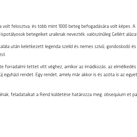
yra volt felosztva, és több mint 1000 beteg befogadására volt képes. 
ó ispotályosok betegeiket uraiknak nevezték, valószínűleg Gellért aláz
halála után keletkezett legenda szelíd és nemes szívű, gondoskodó é
ezi.
e forradalmi tettet vitt véghez, amikor az imádkozás, az elmélkedés 
j egyházi rendet. Egy rendet, amely már akkor is és azóta is az egyet
gálnak, feladataikat a Rend küldetése határozza meg: obsequium et p