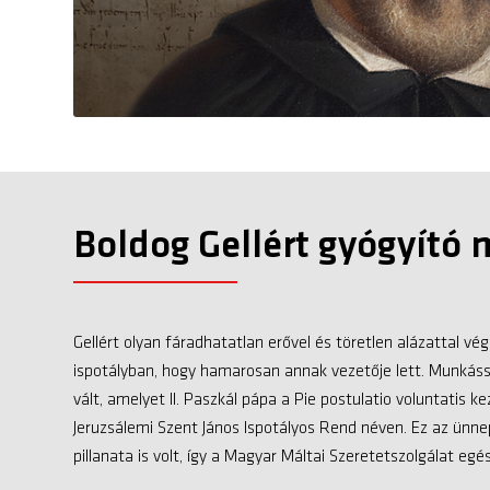
Boldog Gellért gyógyító
Gellért olyan fáradhatatlan erővel és töretlen alázattal v
ispotályban, hogy hamarosan annak vezetője lett. Munkáss
vált, amelyet II. Paszkál pápa a Pie postulatio voluntatis ke
Jeruzsálemi Szent János Ispotályos Rend néven. Ez az ünn
pillanata is volt, így a Magyar Máltai Szeretetszolgálat egé