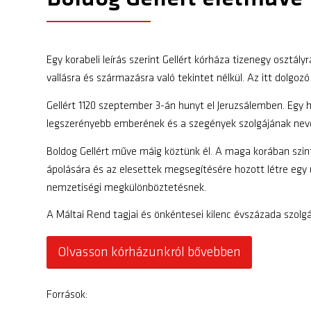
Egy korabeli leírás szerint Gellért kórháza tizenegy osztál
vallásra és származásra való tekintet nélkül. Az itt dolgoz
Gellért 1120 szeptember 3-án hunyt el Jeruzsálemben. Egy 
legszerényebb emberének és a szegények szolgájának nev
Boldog Gellért műve máig köztünk él. A maga korában szint
ápolására és az elesettek megsegítésére hozott létre egy ú
nemzetiségi megkülönböztetésnek.
A Máltai Rend tagjai és önkéntesei kilenc évszázada szol
Olvasson kórházunkról bővebben
Források: