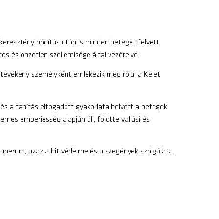
A keresztény hódítás után is minden beteget felvett,
atos és önzetlen szellemisége által vezérelve.
s tevékeny személyként emlékezik meg róla, a Kelet
és a tanítás elfogadott gyakorlata helyett a betegek
emes emberiesség alapján áll, fölötte vallási és
auperum, azaz a hit védelme és a szegények szolgálata.