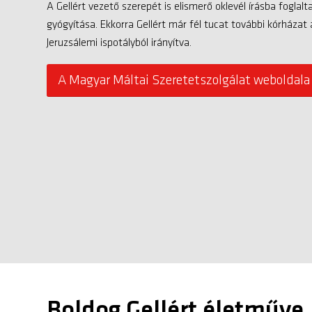
A Gellért vezető szerepét is elismerő oklevél írásba foglal
gyógyítása. Ekkorra Gellért már fél tucat további kórháza
Jeruzsálemi ispotályból irányítva.
A Magyar Máltai Szeretetszolgálat weboldala
Boldog Gellért életműve