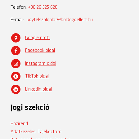
Telefon:
+36 26 525 620
E-mail:
ugyfelszolgalat@boldoggellert.hu
Google profil
Facebook oldal
Instagram oldal
TikTok oldal
LinkedIn oldal
Jogi szekció
Házirend
Adatkezelési Tájékoztató