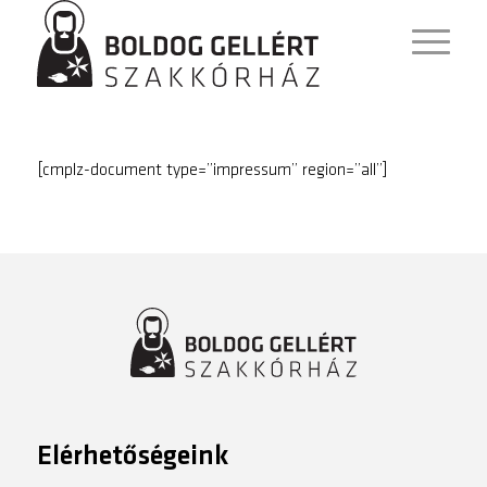
[cmplz-document type=”impressum” region=”all”]
Elérhetőségeink