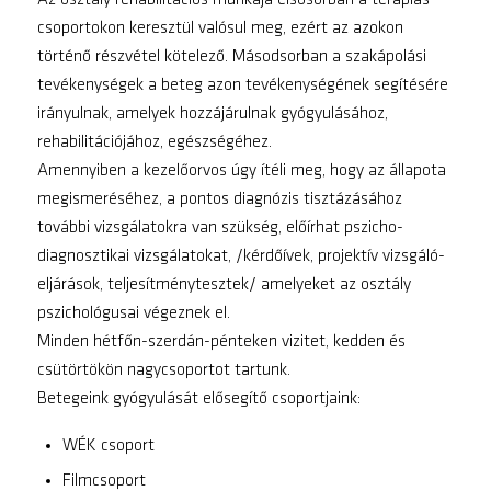
Az osztály rehabilitációs munkája elsősorban a terápiás
csoportokon keresztül valósul meg, ezért az azokon
történő részvétel kötelező. Másodsorban a szakápolási
tevékenységek a beteg azon tevékenységének segítésére
irányulnak, amelyek hozzájárulnak gyógyulásához,
rehabilitációjához, egészségéhez.
Amennyiben a kezelőorvos úgy ítéli meg, hogy az állapota
megismeréséhez, a pontos diagnózis tisztázásához
további vizsgálatokra van szükség, előírhat pszicho-
diagnosztikai vizsgálatokat, /kérdőívek, projektív vizsgáló-
eljárások, teljesítménytesztek/ amelyeket az osztály
pszichológusai végeznek el.
Minden hétfőn-szerdán-pénteken vizitet, kedden és
csütörtökön nagycsoportot tartunk.
Betegeink gyógyulását elősegítő csoportjaink:
WÉK csoport
Filmcsoport