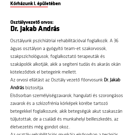
Kórházunk I. épületében
Osztályvezető orvos:
Dr. Jakab András
Osztályunk pszichiátriai rehabilitációval foglalkozik. A 36
ágyas osztályon a gyógyító team-et szakorvosok,
szakpszichológusok, foglalkoztató terapeuták és
szakápolók alkotják, akik a segíteni tudás és akarás okán
köteleződtek el betegeink mellett.
Az orvosi ellátást az Osztály vezető főorvosunk
Dr. Jakab
András
biztosítja.
Elsősorban személyiségzavarok, hangulati és szorongásos
zavarok és a szkizofrénia kórképek körébe tartozó
betegekkel foglalkozunk, akik betegségük akut szakaszán
túljutottak, de a családi és munkahelyi beilleszkedés, az
életvezetés még gondot okoz..