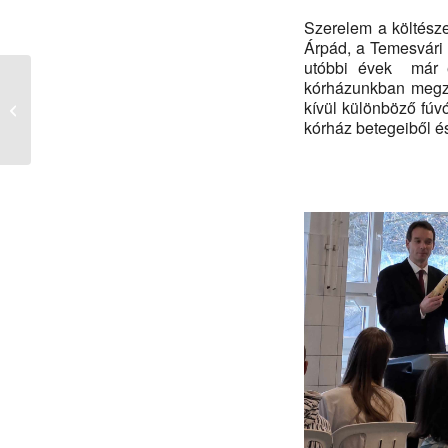
Szerelem a költész
Árpád, a Temesvári
utóbbi évek már el
kórházunkban megze
Dobogókői kirándulás a
kívül különböző fúv
Krónikus Pszichiátriai
kórház betegeiből é
Osztály betegeivel