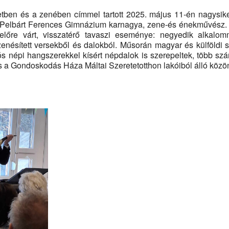
etben és a zenében címmel tartott 2025. május 11-én nagysike
 Pelbárt Ferences Gimnázium karnagya, zene-és énekművész. 
őre várt, visszatérő tavaszi eseménye: negyedik alkalomma
nésített versekből és dalokból. Műsorán magyar és külföldi
ós népi hangszerekkel kísért népdalok is szerepeltek, több szá
s a Gondoskodás Háza Máltai Szeretetotthon lakóiból álló közö