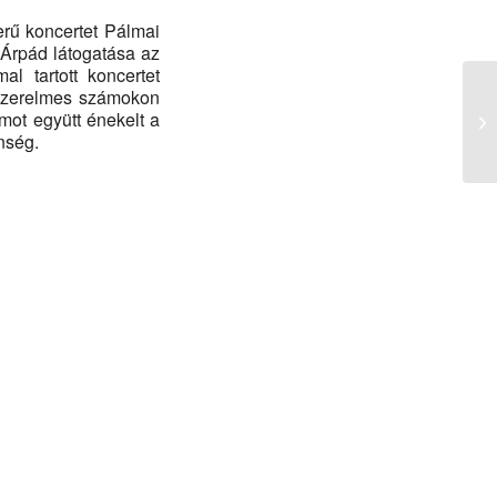
rű koncertet Pálmai
Árpád látogatása az
l tartott koncertet
 szerelmes számokon
mot együtt énekelt a
nség.