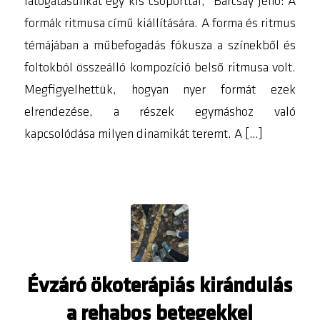
látogatásunkat egy kis csoporttal, Barcsay Jenő: A
formák ritmusa című kiállítására. A forma és ritmus
témájában a műbefogadás fókusza a színekből és
foltokból összeálló kompozíció belső ritmusa volt.
Megfigyelhettük, hogyan nyer formát ezek
elrendezése, a részek egymáshoz való
kapcsolódása milyen dinamikát teremt. A […]
Évzáró ökoterápiás kirándulás
a rehabos betegekkel