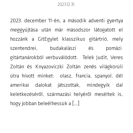
2023.12.31.
2023. december 11-én, a második adventi gyertya
meggyújtása után már másodszor látogatott el
hozzánk a GitEgylet klasszikus gitártrió, mely
szentendrei, budakalászi és pomázi
gitártanárokból verbuválódott. Telek Judit, Veres
Zoltán és Knyazoviczki Zoltán zenés világkörüli
útra hívott minket: olasz, francia, spanyol, dél
amerikai dalokat játszottak, mindegyik dal
keletkezéséről, származási helyéről meséltek is,
hogy jobban beleélhessük a […]