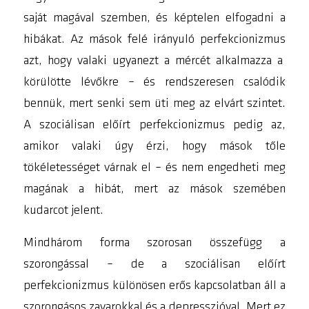
saját magával szemben, és képtelen elfogadni a
hibákat. Az
mások felé irányuló perfekcionizmus
azt, hogy valaki ugyanezt a mércét alkalmazza a
körülötte lévőkre – és rendszeresen csalódik
bennük, mert senki sem üti meg az elvárt szintet.
A
szociálisan előírt perfekcionizmus
pedig az,
amikor valaki úgy érzi, hogy mások tőle
tökéletességet várnak el – és nem engedheti meg
magának a hibát, mert az mások szemében
kudarcot jelent.
Mindhárom forma szorosan összefügg a
szorongással – de a szociálisan előírt
perfekcionizmus különösen erős kapcsolatban áll a
szorongásos zavarokkal és a depresszióval. Mert ez