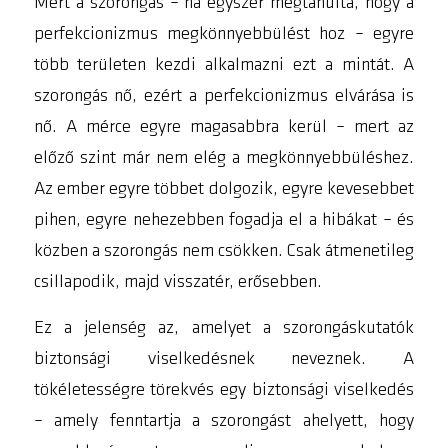
Mert a szorongás – ha egyszer megtanulta, hogy a
perfekcionizmus megkönnyebbülést hoz – egyre
több területen kezdi alkalmazni ezt a mintát. A
szorongás nő, ezért a perfekcionizmus elvárása is
nő. A mérce egyre magasabbra kerül – mert az
előző szint már nem elég a megkönnyebbüléshez.
Az ember egyre többet dolgozik, egyre kevesebbet
pihen, egyre nehezebben fogadja el a hibákat – és
közben a szorongás nem csökken. Csak átmenetileg
csillapodik, majd visszatér, erősebben.
Ez a jelenség az, amelyet a szorongáskutatók
biztonsági viselkedésnek
neveznek. A
tökéletességre törekvés egy biztonsági viselkedés
– amely fenntartja a szorongást ahelyett, hogy