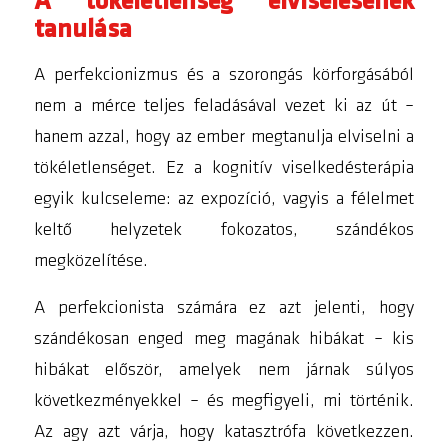
A tökéletlenség elviselésének
tanulása
A perfekcionizmus és a szorongás körforgásából
nem a mérce teljes feladásával vezet ki az út –
hanem azzal, hogy az ember megtanulja elviselni a
tökéletlenséget. Ez a kognitív viselkedésterápia
egyik kulcseleme: az expozíció, vagyis a félelmet
keltő helyzetek fokozatos, szándékos
megközelítése.
A perfekcionista számára ez azt jelenti, hogy
szándékosan enged meg magának hibákat – kis
hibákat először, amelyek nem járnak súlyos
következményekkel – és megfigyeli, mi történik.
Az agy azt várja, hogy katasztrófa következzen.