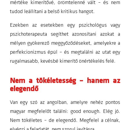
mértéke kimerítővé, örömtelenné vált – és nem
tudod leállítani a belső kritikus hangot.
Ezekben az esetekben egy pszichológus vagy
pszichoterapeuta segíthet azonosítani azokat a
mélyen gyökerező meggyőződéseket, amelyekre a
perfekcionizmus épül – és megtalálni az utat egy
rugalmasabb, kevésbé kimerítő önértékelés felé.
Nem a tökéletesség – hanem az
elegendő
Van egy szó az angolban, amelyre nehéz pontos
magyar megfelelőt találni:
good enough
. Elég jó.
Nem tökéletes – de elegendő. Megfelel a célnak,
elvégzi a feladatát, nem szorul javításra.