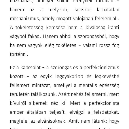
hozzáállás, amelyet sokan erénynek tartanak –
hanem az a mélyebb, sokszor láthatatlan
mechanizmus, amely mögött valójában félelem áll.
A tökéletesség keresése nem a kiválóság iránti
vágyból fakad. Hanem abból a szorongásból, hogy
ha nem vagyok elég tökéletes – valami rossz fog
történni.
Ez a kapcsolat – a szorongás és a perfekcionizmus
között – az egyik leggyakoribb és legkevésbé
felismert mintázat, amellyel a mentális egészség
területén találkozunk. Azért nehéz felismerni, mert
kívülről sikernek néz ki. Mert a perfekcionista
ember általában teljesít, elvégzi a feladatokat,
megfelel az elvárásoknak. Amit nem látunk: hogy