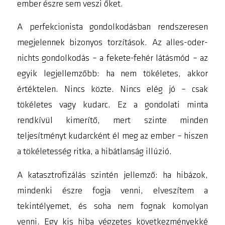
ember észre sem veszi őket.
A perfekcionista gondolkodásban rendszeresen
megjelennek bizonyos torzítások. Az
alles-oder-
nichts
gondolkodás – a fekete-fehér látásmód – az
egyik legjellemzőbb:
ha nem tökéletes, akkor
értéktelen
. Nincs közte. Nincs elég jó – csak
tökéletes vagy kudarc. Ez a gondolati minta
rendkívül kimerítő, mert szinte minden
teljesítményt kudarcként él meg az ember – hiszen
a tökéletesség ritka, a hibátlanság illúzió.
A
katasztrofizálás
szintén jellemző:
ha hibázok,
mindenki észre fogja venni, elveszítem a
tekintélyemet, és soha nem fognak komolyan
venni
. Egy kis hiba végzetes következményekké