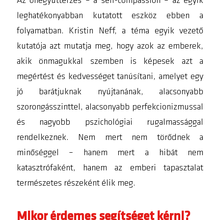
Az önegyüttérzés – a self-compassion – az egyik
leghatékonyabban kutatott eszköz ebben a
folyamatban. Kristin Neff, a téma egyik vezető
kutatója azt mutatja meg, hogy azok az emberek,
akik önmagukkal szemben is képesek azt a
megértést és kedvességet tanúsítani, amelyet egy
jó barátjuknak nyújtanának, alacsonyabb
szorongásszinttel, alacsonyabb perfekcionizmussal
és nagyobb pszichológiai rugalmassággal
rendelkeznek. Nem mert nem törődnek a
minőséggel – hanem mert a hibát nem
katasztrófaként, hanem az emberi tapasztalat
természetes részeként élik meg.
Mikor érdemes segítséget kérni?