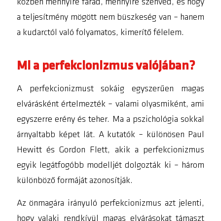
közben mennyire fárad, mennyire szenved, és hogy
a teljesítmény mögött nem büszkeség van – hanem
a kudarctól való folyamatos, kimerítő félelem.
Mi a perfekcionizmus valójában?
A perfekcionizmust sokáig egyszerűen magas
elvárásként értelmezték – valami olyasmiként, ami
egyszerre erény és teher. Ma a pszichológia sokkal
árnyaltabb képet lát. A kutatók – különösen Paul
Hewitt és Gordon Flett, akik a perfekcionizmus
egyik legátfogóbb modelljét dolgozták ki – három
különböző formáját azonosítják.
Az
önmagára irányuló perfekcionizmus
azt jelenti,
hogy valaki rendkívül magas elvárásokat támaszt