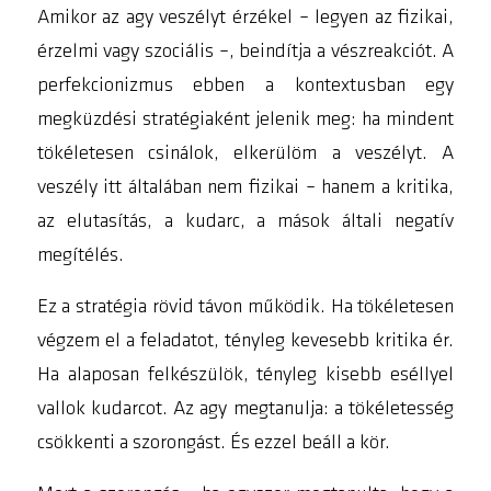
Amikor az agy veszélyt érzékel – legyen az fizikai,
érzelmi vagy szociális –, beindítja a vészreakciót. A
perfekcionizmus ebben a kontextusban egy
megküzdési stratégiaként jelenik meg:
ha mindent
tökéletesen csinálok, elkerülöm a veszélyt
. A
veszély itt általában nem fizikai – hanem a kritika,
az elutasítás, a kudarc, a mások általi negatív
megítélés.
Ez a stratégia rövid távon működik. Ha tökéletesen
végzem el a feladatot, tényleg kevesebb kritika ér.
Ha alaposan felkészülök, tényleg kisebb eséllyel
vallok kudarcot. Az agy megtanulja: a tökéletesség
csökkenti a szorongást. És ezzel beáll a kör.