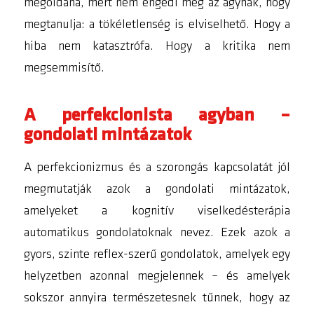
megoldaná, mert nem engedi meg az agynak, hogy
megtanulja: a tökéletlenség is elviselhető. Hogy a
hiba nem katasztrófa. Hogy a kritika nem
megsemmisítő.
A perfekcionista agyban –
gondolati mintázatok
A perfekcionizmus és a szorongás kapcsolatát jól
megmutatják azok a gondolati mintázatok,
amelyeket a kognitív viselkedésterápia
automatikus gondolatoknak nevez. Ezek azok a
gyors, szinte reflex-szerű gondolatok, amelyek egy
helyzetben azonnal megjelennek – és amelyek
sokszor annyira természetesnek tűnnek, hogy az