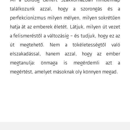
Mi a Boldog Gellért Szakkórházban mindennap
találkozunk azzal, hogy a szorongás és a
perfekcionizmus milyen mélyen, milyen sokrétűen
hatja át az emberek életét. Látjuk, milyen út vezet
a felismeréstől a változásig – és tudjuk, hogy ez az
út megtehető. Nem a tökéletességtől való
elszakadással, hanem azzal, hogy az ember
megtanulja: önmaga is megérdemli azt a
megértést, amelyet másoknak oly könnyen megad.