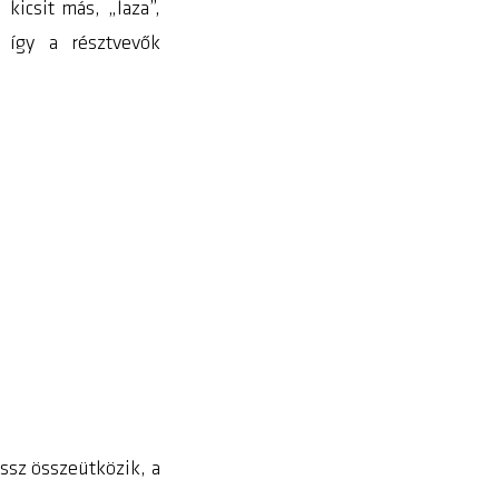
kicsit más, „laza”,
, így a résztvevők
ssz összeütközik, a