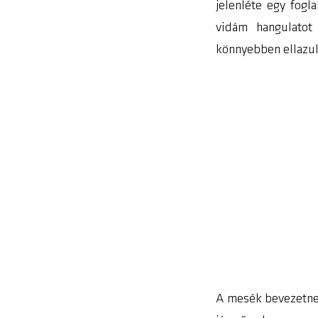
jelenléte egy fogl
vidám hangulatot 
könnyebben ellazul
A mesék bevezetnek