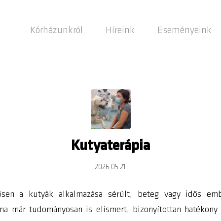
Kórházunkról
Híreink
Eseményeink
Kutyaterápia
2026.05.21.
ösen a kutyák alkalmazása sérült, beteg vagy idős emb
 ma már tudományosan is elismert, bizonyítottan hatékony